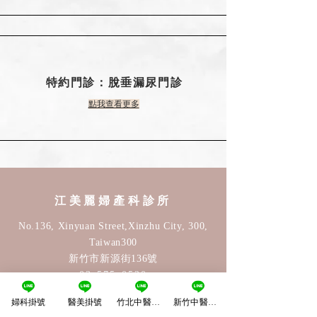
特約門診：脫垂漏尿門診
點我查看更多
江美麗婦產科診所
No.136, Xinyuan Street,Xinzhu City, 300,
Taiwan30
0
新竹市新源街136號
03-575-0520
婦科掛號
醫美掛號
竹北中醫掛號
新竹中醫掛號