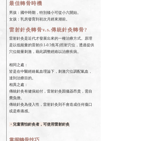
最佳轉骨時機
男孩：國中時期，特別矮小可從小六開始。
女孩：乳房發育到初次月經來潮前。
雷射針灸轉骨v.s.傳統針灸轉骨?
雷射針灸是近代才發展出來的一種治療方式。原理
是以低能量的雷射(0.1-0.5焦耳)照射穴位，透過提供
穴位能量刺激，藉此調整經絡以治療疾病。
相同之處：
皆是在中醫經絡氣血理論下，刺激穴位調配氣血，
達到治療目的。
相異之處：
傳統針灸有健保給付，雷射針灸因儀器昂貴，需自
費負擔。
傳統針灸為侵入性，雷射針灸則不會造成任何傷口
或是疼痛感。
・兒童害怕針灸者，可使用雷射針灸
掌握轉骨技巧