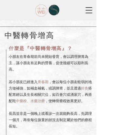
​中醫轉骨增高
什麼是​『中醫轉骨增高』？
小朋友在青春期前尚未開始發育，會以調理脾胃為
主，讓小朋友有足夠的營養，促使後續可以順利長
高。
若小朋友已經進入
青春期
，會以每位小朋友較弱的地
方做補強，如補血補氣，或調脾胃，並且透過
針灸
搭
配胃經以及生長相關穴位，如百會穴或湧泉穴，再搭
配吃
中藥粉、水藥治療
，使轉骨療程效果更好。
長高並非是一個晚上或看診一次就能夠長高，先調理
一個月，再依每位孩童的狀況去制定屬於他們的療程
長短。