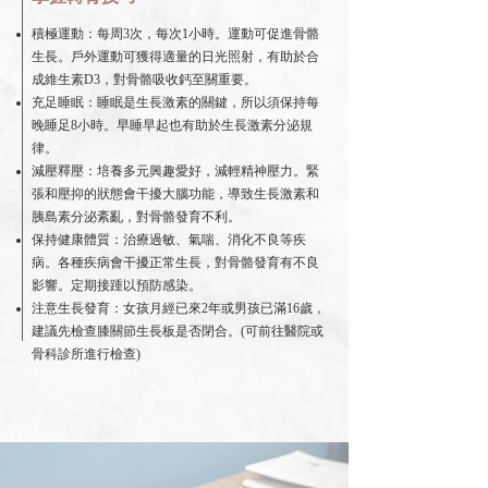
積極運動：每周3次，每次1小時。運動可促進骨骼
生長。戶外運動可獲得適量的日光照射，有助於合
成維生素D3，對骨骼吸收鈣至關重要。
充足睡眠：睡眠是生長激素的關鍵，所以須保持每
晚睡足8小時。早睡早起也有助於生長激素分泌規
律。
減壓釋壓：培養多元興趣愛好，減輕精神壓力。緊
張和壓抑的狀態會干擾大腦功能，導致生長激素和
胰島素分泌紊亂，對骨骼發育不利。
保持健康體質：治療過敏、氣喘、消化不良等疾
病。各種疾病會干擾正常生長，對骨骼發育有不良
影響。定期接踵以預防感染。
注意生長發育：女孩月經已來2年或男孩已滿16歲，
建議先檢查膝關節生長板是否閉合。(可前往醫院或
骨科診所進行檢查)