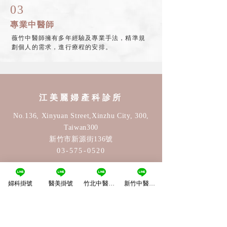
03
專業中醫師
薇竹中醫師擁有多年經驗及專業手法，精準規
劃個人的需求，進行療程的安排。
江美麗婦產科診所
No.136, Xinyuan Street,Xinzhu City, 300,
Taiwan30
0
新竹市新源街136號
03-575-0520
婦科掛號
醫美掛號
竹北中醫掛號
新竹中醫掛號
醫美​健康中心